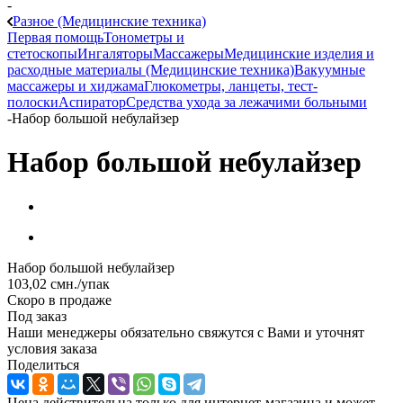
-
Разное (Медицинские техника)
Первая помощь
Тонометры и
стетоскопы
Ингаляторы
Массажеры
Медицинские изделия и
расходные материалы (Медицинские техника)
Вакуумные
массажеры и хиджама
Глюкометры, ланцеты, тест-
полоски
Аспиратор
Средства ухода за лежачими больными
-
Набор большой небулайзер
Набор большой небулайзер
Набор большой небулайзер
103,02
смн.
/упак
Скоро в продаже
Под заказ
Наши менеджеры обязательно свяжутся с Вами и уточнят
условия заказа
Поделиться
Цена действительна только для интернет-магазина и может