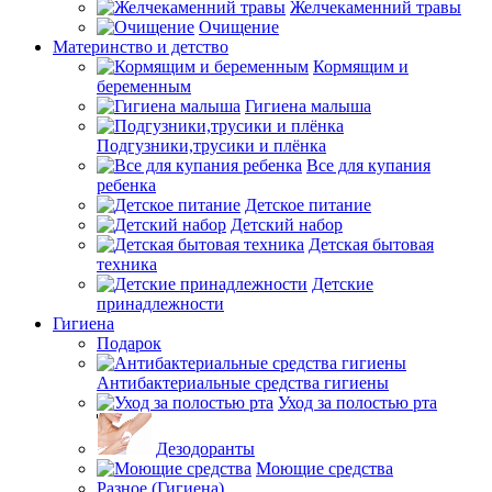
Желчекаменний травы
Очищение
Материнство и детство
Кормящим и
беременным
Гигиена малыша
Подгузники,трусики и плёнка
Все для купания
ребенка
Детское питание
Детский набор
Детская бытовая
техника
Детские
принадлежности
Гигиена
Подарок
Антибактериальные средства гигиены
Уход за полостью рта
Дезодоранты
Моющие средства
Разное (Гигиена)