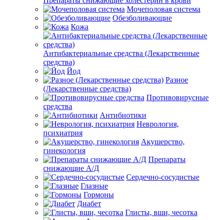
Препараты снижающие холестерин в крови
Мочеполовая система
Обезболивающие
Кожа
Антибактериальные средства (Лекарственные
средства)
Йод
Разное
(Лекарственные средства)
Противовирусные
средства
Антибиотики
Неврология,
психиатрия
Акушерство,
гинекология
Препараты
снижающие А/Д
Сердечно-сосудистые
Глазные
Гормоны
Диабет
Глисты, вши, чесотка