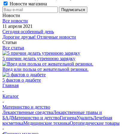
Новости магазина
Новости
Все новости
11 апреля 2021
Сегодня особенный день
Дорогие друзья! Отличные новости
Статьи
Все статьи
5 причин делать утреннюю зарядку
Вред или польза от жевательной резинки.
5 фактов о диабете
Главная
-
Каталог
-
Материнство и детство
Лекарственные средства
Лекарственные травы и
БАД
Материнство и детство
Гигиена
Удалить
Лечебная
косметика
Медицинские техника
Ортопедические товары
-
Гигиена малыша