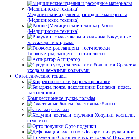
Медицинские изделия и расходные материалы
(Медицинские техника)
Разное
(Медицинские техника)
Вакуумные
массажеры и хиджама
Глюкометры, ланцеты, тест-полоски
Аспиратор
Средства
ухода за лежачими больными
Ортопедические товары
Корректор осанки
Бандажи, пояса,
наколенники
Компрессионное чулки, гольфы
Эластичные бинты
Стельки
Ходунки, костыли,
стулчики
Орто подушки
Деформация рука и ног
Похудения