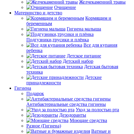
Желчекаменний травы
Очищение
Материнство и детство
Кормящим и
беременным
Гигиена малыша
Подгузники,трусики и плёнка
Все для купания
ребенка
Детское питание
Детский набор
Детская бытовая
техника
Детские
принадлежности
Гигиена
Подарок
Антибактериальные средства гигиены
Уход за полостью рта
Дезодоранты
Моющие средства
Разное (Гигиена)
Ватные и