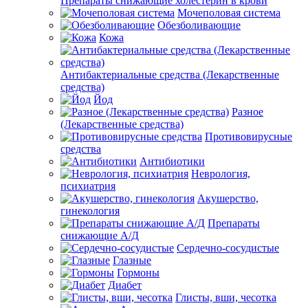
Препараты снижающие холестерин в крови
Мочеполовая система
Обезболивающие
Кожа
Антибактериальные средства (Лекарственные
средства)
Йод
Разное
(Лекарственные средства)
Противовирусные
средства
Антибиотики
Неврология,
психиатрия
Акушерство,
гинекология
Препараты
снижающие А/Д
Сердечно-сосудистые
Глазные
Гормоны
Диабет
Глисты, вши, чесотка